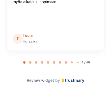
myös aikataulu sopimaan.
Tuula
T
Helsinki
Page 1 of 60
1 / 60
Review widget
by
trustmary