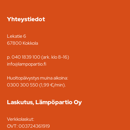
Yhteystiedot
Lekatie 6
67800 Kokkola
p. 040 1839 100 (ark. klo 8-16)
info@lampopartio.fi
Huoltopäivystys muina aikoina:
0300 300 550 (1,99 €/min).
Laskutus, Lämpöpartio Oy
Verkkolaskut:
OVT: 003724361919