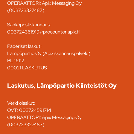
OPERAATTORI: Apix Messaging Oy
(003723327487)
Sähköpostiskannaus:
003724361919@procountor.apix.fi
Paperiset laskut:
Lämpöpartio Oy (Apix skannauspalvelu)
PL 16112
00021 LASKUTUS
Laskutus, Lämpöpartio Kiinteistöt Oy
Verkkolaskut:
OVT: 003724591714
OPERAATTORI: Apix Messaging Oy
(003723327487)