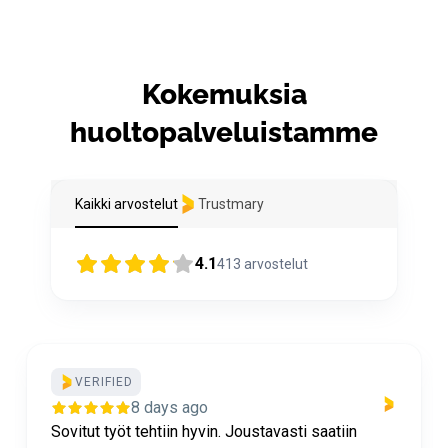
Kokemuksia
huoltopalveluistamme
Kaikki arvostelut
Trustmary
4.1
413
arvostelut
VERIFIED
8 days ago
Sovitut työt tehtiin hyvin. Joustavasti saatiin