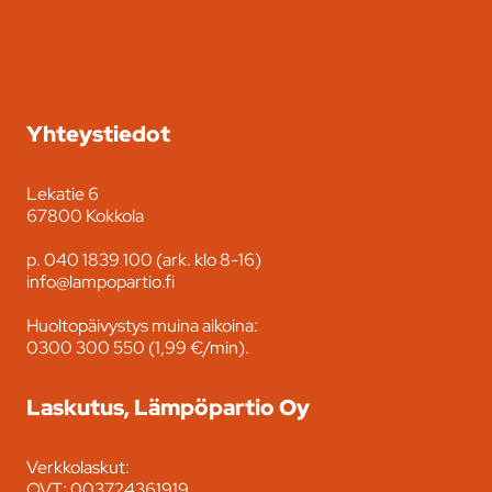
Yhteystiedot
Lekatie 6
67800 Kokkola
p. 040 1839 100 (ark. klo 8-16)
info@lampopartio.fi
Huoltopäivystys muina aikoina:
0300 300 550 (1,99 €/min).
Laskutus, Lämpöpartio Oy
Verkkolaskut:
OVT: 003724361919