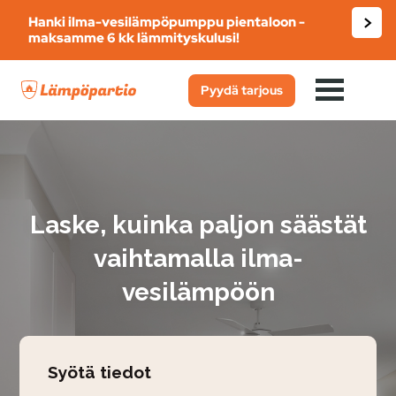
Lue
Hanki ilma-vesilämpöpumppu pientaloon -
lisää!
maksamme 6 kk lämmityskulusi!
Skip
to
Pyydä tarjous
content
Laske, kuinka paljon säästät
vaihtamalla ilma-
vesilämpöön
Syötä tiedot