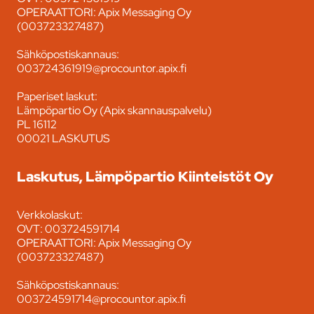
OPERAATTORI: Apix Messaging Oy
(003723327487)
Sähköpostiskannaus:
003724361919@procountor.apix.fi
Paperiset laskut:
Lämpöpartio Oy (Apix skannauspalvelu)
PL 16112
00021 LASKUTUS
Laskutus, Lämpöpartio Kiinteistöt Oy
Verkkolaskut:
OVT: 003724591714
OPERAATTORI: Apix Messaging Oy
(003723327487)
Sähköpostiskannaus:
003724591714@procountor.apix.fi