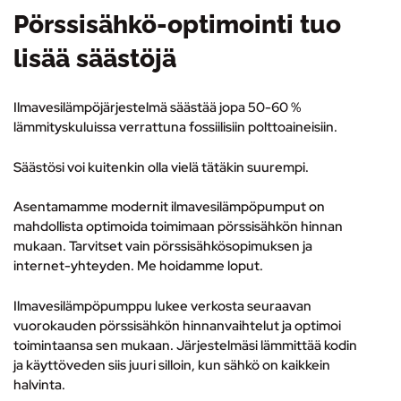
Pörssisähkö-optimointi tuo
lisää säästöjä
Ilmavesilämpöjärjestelmä säästää jopa 50-60 %
lämmityskuluissa verrattuna fossiilisiin polttoaineisiin.
Säästösi voi kuitenkin olla vielä tätäkin suurempi.
Asentamamme modernit ilmavesilämpöpumput on
mahdollista optimoida toimimaan pörssisähkön hinnan
mukaan. Tarvitset vain pörssisähkösopimuksen ja
internet-yhteyden. Me hoidamme loput.
Ilmavesilämpöpumppu lukee verkosta seuraavan
vuorokauden pörssisähkön hinnanvaihtelut ja optimoi
toimintaansa sen mukaan. Järjestelmäsi lämmittää kodin
ja käyttöveden siis juuri silloin, kun sähkö on kaikkein
halvinta.