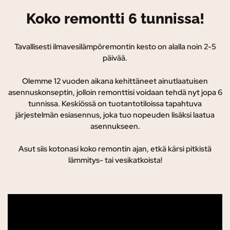
Koko remontti 6 tunnissa!
Tavallisesti ilmavesilämpöremontin kesto on alalla noin 2-5
päivää.
Olemme 12 vuoden aikana kehittäneet ainutlaatuisen
asennuskonseptin, jolloin remonttisi voidaan tehdä nyt jopa 6
tunnissa. K
eskiössä on tuotantotiloissa tapahtuva
järjestelmän esiasennus, joka tuo nopeuden lisäksi laatua
asennukseen.
Asut siis kotonasi koko remontin ajan, etkä kärsi pitkistä
lämmitys- tai vesikatkoista!