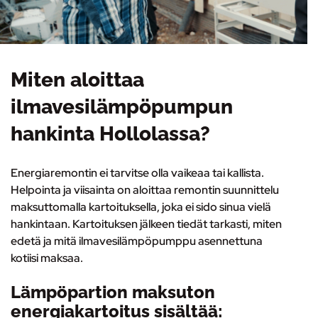
Miten aloittaa
ilmavesilämpöpumpun
hankinta Hollolassa?
Energiaremontin ei tarvitse olla vaikeaa tai kallista.
Helpointa ja viisainta on
aloittaa remontin suunnittelu
maksuttomalla kartoituksella
, joka ei sido sinua vielä
hankintaan. Kartoituksen jälkeen tiedät tarkasti, miten
edetä ja mitä ilmavesilämpöpumppu asennettuna
kotiisi maksaa.
Lämpöpartion maksuton
energiakartoitus sisältää: