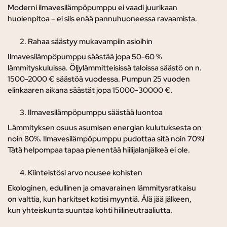
Moderni ilmavesilämpöpumppu ei vaadi juurikaan
huolenpitoa – ei siis enää pannuhuoneessa ravaamista.
Rahaa säästyy mukavampiin asioihin
Ilmavesilämpöpumppu säästää jopa 50-60 %
lämmityskuluissa. Öljylämmitteisissä taloissa säästö on n.
1500-2000 € säästöä vuodessa. Pumpun 25 vuoden
elinkaaren aikana säästät jopa 15000-30000 €.
Ilmavesilämpöpumppu säästää luontoa
Lämmityksen osuus asumisen energian kulutuksesta on
noin 80%. Ilmavesilämpöpumppu pudottaa sitä noin 70%!
Tätä helpompaa tapaa pienentää hiilijalanjälkeä ei ole.
Kiinteistösi arvo nousee kohisten
Ekologinen, edullinen ja omavarainen lämmitysratkaisu
on valttia, kun harkitset kotisi myyntiä. Älä jää jälkeen,
kun yhteiskunta suuntaa kohti hiilineutraaliutta.