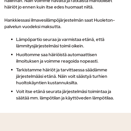
hallinnan. Näin voimme havaita ja ratkaista mahdolliset
häiriöt jo ennen kuin itse edes huomaat niitä.
Hankkiessasi ilmavesilämpöjärjestelmän saat Huoleton-
palvelun vuodeksi maksutta.
Lämpöpartio seuraa ja varmistaa etänä, että
lämmitysjärjestelmäsi toimii oikein.
Huoltomme saa häiriöistä automaattisen
ilmoituksen ja voimme reagoida nopeasti.
Tarkistamme häiriöt ja tarvittaessa säädämme
järjestelmääsi etänä. Näin voit säästyä turhien
huoltokäyntien kustannuksilta.
Voit itse etänä seurata järjestelmäsi toimintaa ja
säätää mm. lämpötilan ja käyttöveden lämpötilaa.