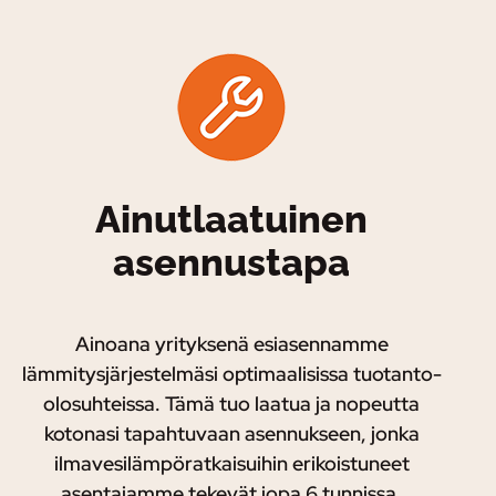
Ainutlaatuinen
asennustapa
Ainoana yrityksenä esiasennamme
lämmitysjärjestelmäsi optimaalisissa tuotanto-
olosuhteissa. Tämä tuo laatua ja nopeutta
kotonasi tapahtuvaan asennukseen, jonka
ilmavesilämpöratkaisuihin erikoistuneet
asentajamme tekevät jopa 6 tunnissa.