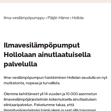
Ilma-vesilämpöpumppu
›
Päijät-Häme
› Hollola
Ilmavesilämpöpumput
Hollolaan ainutlaatuisella
palvelulla
Ilma-vesilämpöpumpun hankkiminen Hollolan seudulla on nyt
mutkatonta, nopeaa ja turvallista.
Olemme kehittäneet yli 14 vuoden ja 10 000 asennetun
ilmavesilämpöjärjestelmän kokemuksella ainutlaatuisen
elinkaaripalvelun.
Palvelumme takaa, että
lämmitysjärjestelmäsi toimii oikein ja saat sillä toivomasi