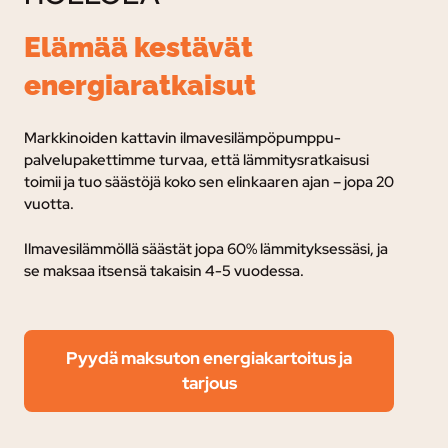
Elämää kestävät
energiaratkaisut
Markkinoiden kattavin ilmavesilämpöpumppu-
palvelupakettimme turvaa, e
ttä lämmitysratkaisusi
toimii ja tuo säästöjä koko sen elinkaaren ajan – jopa 20
vuotta.
Ilmavesilämmöllä säästät jopa 60% lämmityksessäsi, ja
se maksaa itsensä takaisin 4-5 vuodessa.
Pyydä maksuton energiakartoitus ja
tarjous