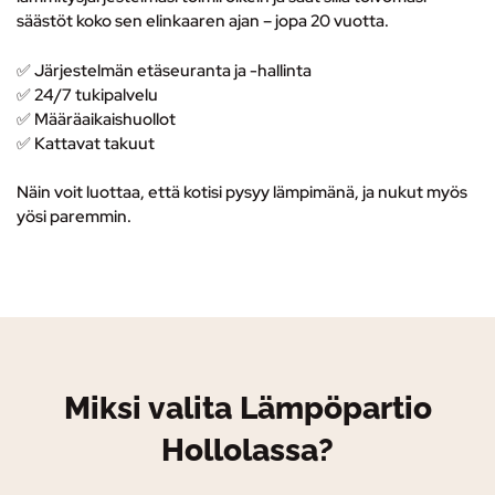
säästöt koko sen elinkaaren ajan – jopa 20 vuotta.
✅ Järjestelmän etäseuranta ja -hallinta
✅
24/7 tukipalvelu
✅ M
ääräaikaishuollot
✅ K
attavat takuut
Näin voit luottaa, että kotisi pysyy lämpimänä, ja nukut myös
yösi paremmin.
Miksi valita Lämpöpartio
Hollolassa?