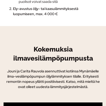
puolisot voivat saada sitä
Ely-avustus
öljy- tai kaasulämmityksestä
luopumiseen, max. 4 000 €
Kokemuksia
ilmavesilämpöpumpusta
Jouni ja Carita Rauvola asennuttivat kotiinsa Mynämäelle
ilma-vesilämpöpumpun öljylämmityksen tilalle. Erityisesti
remontin nopeus yllätti positiivisesti. Katso, mitä mieltä he
ovat olleet uudesta lämmitysjärjestelmästä.