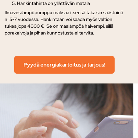
Hankintahinta on yllättävän matala
Ilmavesilämpöpumppu maksaa itsensä takaisin säästöinä
n. 5-7 vuodessa. Hankintaan voi saada myös valtion
tukea jopa 4000 €. Se on maalämpöä halvempi, sillä
porakaivoja ja pihan kunnostusta ei tarvita.
Pyydä energiakartoitus ja tarjous!