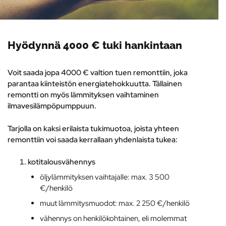
Hyödynnä 4000 € tuki hankintaan
Voit saada jopa 4000 € valtion tuen remonttiin, joka
parantaa kiinteistön energiatehokkuutta. Tällainen
remontti on myös lämmityksen vaihtaminen
ilmavesilämpöpumppuun
.
Tarjolla on kaksi erilaista tukimuotoa, joista yhteen
remonttiin voi saada kerrallaan yhdenlaista tukea:
kotitalousvähennys
öljylämmityksen vaihtajalle: max. 3 500
€/henkilö
muut lämmitysmuodot: max. 2 250 €/henkilö
vähennys on henkilökohtainen, eli molemmat