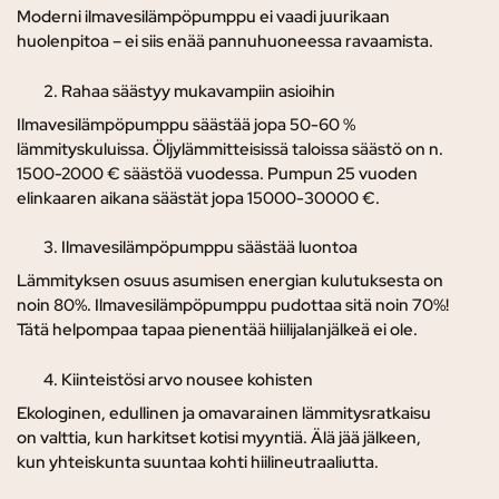
Moderni ilmavesilämpöpumppu ei vaadi juurikaan
huolenpitoa – ei siis enää pannuhuoneessa ravaamista.
Rahaa säästyy mukavampiin asioihin
Ilmavesilämpöpumppu säästää jopa 50-60 %
lämmityskuluissa. Öljylämmitteisissä taloissa säästö on n.
1500-2000 € säästöä vuodessa. Pumpun 25 vuoden
elinkaaren aikana säästät jopa 15000-30000 €.
Ilmavesilämpöpumppu säästää luontoa
Lämmityksen osuus asumisen energian kulutuksesta on
noin 80%. Ilmavesilämpöpumppu pudottaa sitä noin 70%!
Tätä helpompaa tapaa pienentää hiilijalanjälkeä ei ole.
Kiinteistösi arvo nousee kohisten
Ekologinen, edullinen ja omavarainen lämmitysratkaisu
on valttia, kun harkitset kotisi myyntiä. Älä jää jälkeen,
kun yhteiskunta suuntaa kohti hiilineutraaliutta.