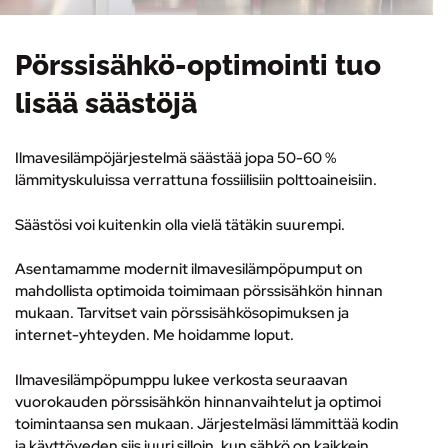
Pörssisähkö-optimointi tuo
lisää säästöjä
Ilmavesilämpöjärjestelmä säästää jopa 50-60 %
lämmityskuluissa verrattuna fossiilisiin polttoaineisiin.
Säästösi voi kuitenkin olla vielä tätäkin suurempi.
Asentamamme modernit ilmavesilämpöpumput on
mahdollista optimoida toimimaan pörssisähkön hinnan
mukaan. Tarvitset vain pörssisähkösopimuksen ja
internet-yhteyden. Me hoidamme loput.
Ilmavesilämpöpumppu lukee verkosta seuraavan
vuorokauden pörssisähkön hinnanvaihtelut ja optimoi
toimintaansa sen mukaan. Järjestelmäsi lämmittää kodin
ja käyttöveden siis juuri silloin, kun sähkö on kaikkein