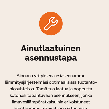
Ainutlaatuinen
asennustapa
Ainoana yrityksenä esiasennamme
lämmitysjärjestelmäsi optimaalisissa tuotanto-
olosuhteissa. Tämä tuo laatua ja nopeutta
kotonasi tapahtuvaan asennukseen, jonka
ilmavesilämpöratkaisuihin erikoistuneet
asentajamme tekevät jopa 6 tunnissa.