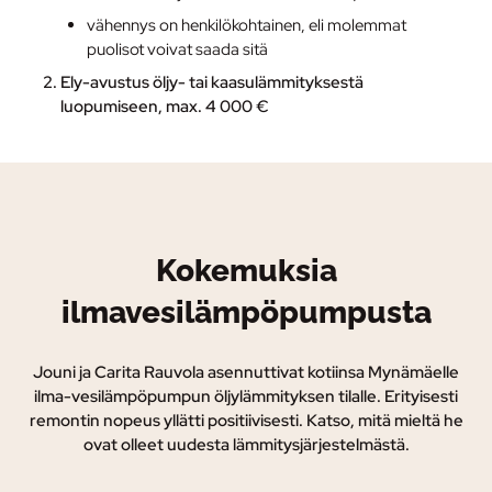
vähennys on henkilökohtainen, eli molemmat
puolisot voivat saada sitä
Ely-avustus
öljy- tai kaasulämmityksestä
luopumiseen, max. 4 000 €
Kokemuksia
ilmavesilämpöpumpusta
Jouni ja Carita Rauvola asennuttivat kotiinsa Mynämäelle
ilma-vesilämpöpumpun öljylämmityksen tilalle. Erityisesti
remontin nopeus yllätti positiivisesti. Katso, mitä mieltä he
ovat olleet uudesta lämmitysjärjestelmästä.