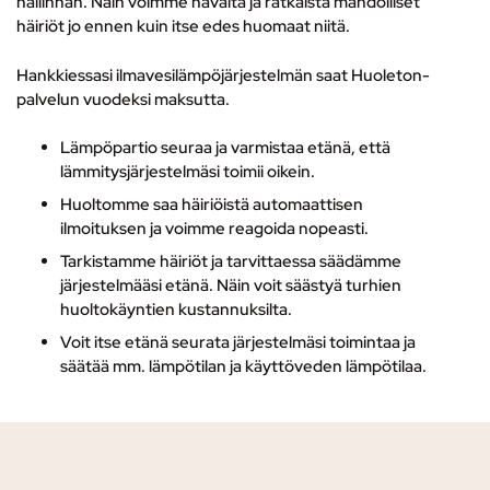
hallinnan. Näin voimme havaita ja ratkaista mahdolliset
häiriöt jo ennen kuin itse edes huomaat niitä.
Hankkiessasi ilmavesilämpöjärjestelmän saat Huoleton-
palvelun vuodeksi maksutta.
Lämpöpartio seuraa ja varmistaa etänä, että
lämmitysjärjestelmäsi toimii oikein.
Huoltomme saa häiriöistä automaattisen
ilmoituksen ja voimme reagoida nopeasti.
Tarkistamme häiriöt ja tarvittaessa säädämme
järjestelmääsi etänä. Näin voit säästyä turhien
huoltokäyntien kustannuksilta.
Voit itse etänä seurata järjestelmäsi toimintaa ja
säätää mm. lämpötilan ja käyttöveden lämpötilaa.