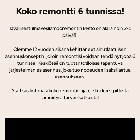
Koko remontti 6 tunnissa!
Tavallisesti ilmavesilämpöremontin kesto on alalla noin 2-5
päivää.
Olemme 12 vuoden aikana kehittäneet ainutlaatuisen
asennuskonseptin, jolloin remonttisi voidaan tehdä nyt jopa 6
tunnissa. K
eskiössä on tuotantotiloissa tapahtuva
järjestelmän esiasennus, joka tuo nopeuden lisäksi laatua
asennukseen.
Asut siis kotonasi koko remontin ajan, etkä kärsi pitkistä
lämmitys- tai vesikatkoista!