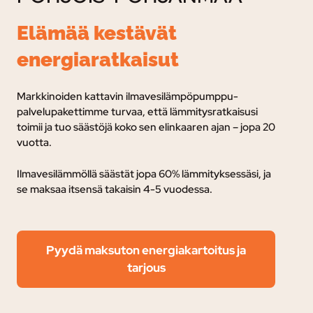
Elämää kestävät
energiaratkaisut
Markkinoiden kattavin ilmavesilämpöpumppu-
palvelupakettimme turvaa, e
ttä lämmitysratkaisusi
toimii ja tuo säästöjä koko sen elinkaaren ajan – jopa 20
vuotta.
Ilmavesilämmöllä säästät jopa 60% lämmityksessäsi, ja
se maksaa itsensä takaisin 4-5 vuodessa.
Pyydä maksuton energiakartoitus ja
tarjous