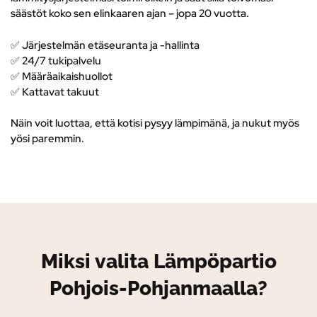
säästöt koko sen elinkaaren ajan – jopa 20 vuotta.
✅ Järjestelmän etäseuranta ja -hallinta
✅
24/7 tukipalvelu
✅ M
ääräaikaishuollot
✅ K
attavat takuut
Näin voit luottaa, että kotisi pysyy lämpimänä, ja nukut myös
yösi paremmin.
Miksi valita Lämpöpartio
Pohjois-Pohjanmaalla?