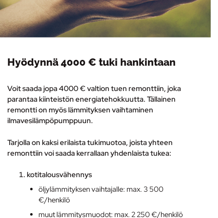
Hyödynnä 4000 € tuki hankintaan
Voit saada jopa 4000 € valtion tuen remonttiin, joka
parantaa kiinteistön energiatehokkuutta. Tällainen
remontti on myös lämmityksen vaihtaminen
ilmavesilämpöpumppuun
.
Tarjolla on kaksi erilaista tukimuotoa, joista yhteen
remonttiin voi saada kerrallaan yhdenlaista tukea:
kotitalousvähennys
öljylämmityksen vaihtajalle: max. 3 500
€/henkilö
muut lämmitysmuodot: max. 2 250 €/henkilö