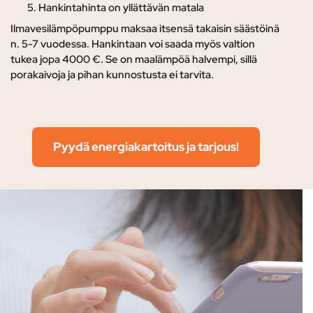
Hankintahinta on yllättävän matala
Ilmavesilämpöpumppu maksaa itsensä takaisin säästöinä
n. 5-7 vuodessa. Hankintaan voi saada myös valtion
tukea jopa 4000 €. Se on maalämpöä halvempi, sillä
porakaivoja ja pihan kunnostusta ei tarvita.
Pyydä energiakartoitus ja tarjous!