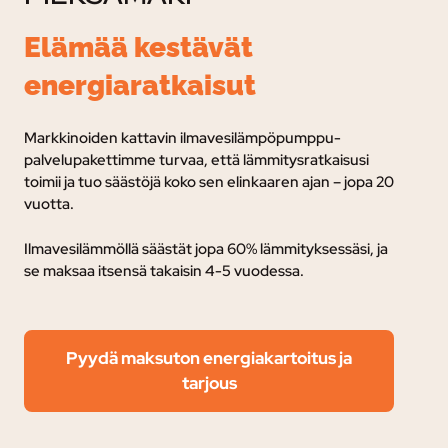
Elämää kestävät
energiaratkaisut
Markkinoiden kattavin ilmavesilämpöpumppu-
palvelupakettimme turvaa, e
ttä lämmitysratkaisusi
toimii ja tuo säästöjä koko sen elinkaaren ajan – jopa 20
vuotta.
Ilmavesilämmöllä säästät jopa 60% lämmityksessäsi, ja
se maksaa itsensä takaisin 4-5 vuodessa.
Pyydä maksuton energiakartoitus ja
tarjous