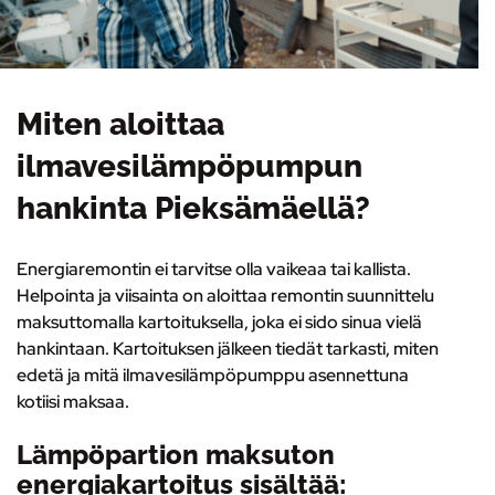
Miten aloittaa
ilmavesilämpöpumpun
hankinta Pieksämäellä?
Energiaremontin ei tarvitse olla vaikeaa tai kallista.
Helpointa ja viisainta on
aloittaa remontin suunnittelu
maksuttomalla kartoituksella
, joka ei sido sinua vielä
hankintaan. Kartoituksen jälkeen tiedät tarkasti, miten
edetä ja mitä ilmavesilämpöpumppu asennettuna
kotiisi maksaa.
Lämpöpartion maksuton
energiakartoitus sisältää: