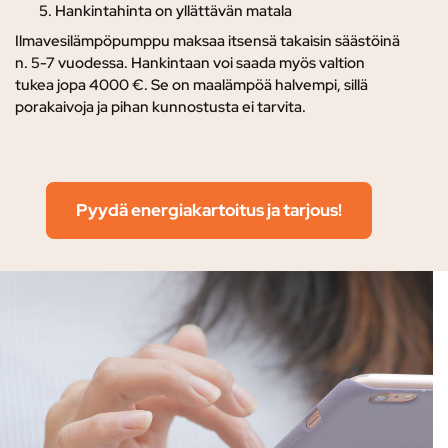
Hankintahinta on yllättävän matala
Ilmavesilämpöpumppu maksaa itsensä takaisin säästöinä
n. 5-7 vuodessa. Hankintaan voi saada myös valtion
tukea jopa 4000 €. Se on maalämpöä halvempi, sillä
porakaivoja ja pihan kunnostusta ei tarvita.
Pyydä energiakartoitus ja tarjous!