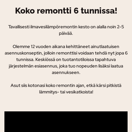
Koko remontti 6 tunnissa!
Tavallisesti ilmavesilämpöremontin kesto on alalla noin 2-5
päivää.
Olemme 12 vuoden aikana kehittäneet ainutlaatuisen
asennuskonseptin, jolloin remonttisi voidaan tehdä nyt jopa 6
tunnissa. K
eskiössä on tuotantotiloissa tapahtuva
järjestelmän esiasennus, joka tuo nopeuden lisäksi laatua
asennukseen.
Asut siis kotonasi koko remontin ajan, etkä kärsi pitkistä
lämmitys- tai vesikatkoista!