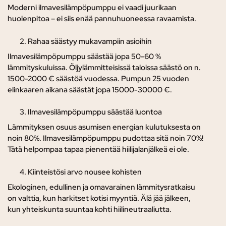
Moderni ilmavesilämpöpumppu ei vaadi juurikaan
huolenpitoa – ei siis enää pannuhuoneessa ravaamista.
Rahaa säästyy mukavampiin asioihin
Ilmavesilämpöpumppu säästää jopa 50-60 %
lämmityskuluissa. Öljylämmitteisissä taloissa säästö on n.
1500-2000 € säästöä vuodessa. Pumpun 25 vuoden
elinkaaren aikana säästät jopa 15000-30000 €.
Ilmavesilämpöpumppu säästää luontoa
Lämmityksen osuus asumisen energian kulutuksesta on
noin 80%. Ilmavesilämpöpumppu pudottaa sitä noin 70%!
Tätä helpompaa tapaa pienentää hiilijalanjälkeä ei ole.
Kiinteistösi arvo nousee kohisten
Ekologinen, edullinen ja omavarainen lämmitysratkaisu
on valttia, kun harkitset kotisi myyntiä. Älä jää jälkeen,
kun yhteiskunta suuntaa kohti hiilineutraaliutta.