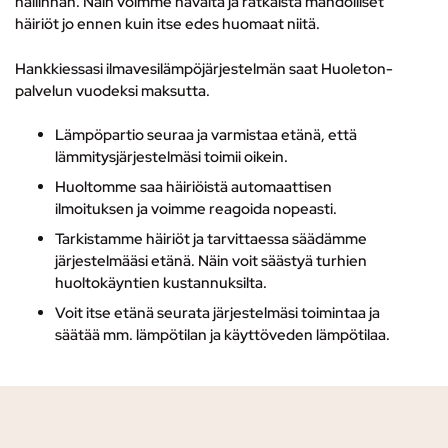
hallinnan. Näin voimme havaita ja ratkaista mahdolliset
häiriöt jo ennen kuin itse edes huomaat niitä.
Hankkiessasi ilmavesilämpöjärjestelmän saat Huoleton-
palvelun vuodeksi maksutta.
Lämpöpartio seuraa ja varmistaa etänä, että
lämmitysjärjestelmäsi toimii oikein.
Huoltomme saa häiriöistä automaattisen
ilmoituksen ja voimme reagoida nopeasti.
Tarkistamme häiriöt ja tarvittaessa säädämme
järjestelmääsi etänä. Näin voit säästyä turhien
huoltokäyntien kustannuksilta.
Voit itse etänä seurata järjestelmäsi toimintaa ja
säätää mm. lämpötilan ja käyttöveden lämpötilaa.