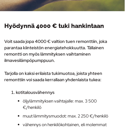
Hyödynnä 4000 € tuki hankintaan
Voit saada jopa 4000 € valtion tuen remonttiin, joka
parantaa kiinteistön energiatehokkuutta. Tällainen
remontti on myös lämmityksen vaihtaminen
ilmavesilämpöpumppuun
.
Tarjolla on kaksi erilaista tukimuotoa, joista yhteen
remonttiin voi saada kerrallaan yhdenlaista tukea:
kotitalousvähennys
öljylämmityksen vaihtajalle: max. 3 500
€/henkilö
muut lämmitysmuodot: max. 2 250 €/henkilö
vähennys on henkilökohtainen, eli molemmat