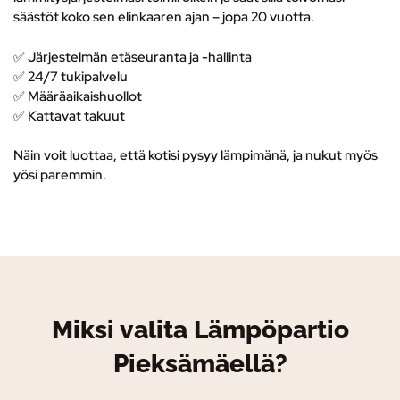
säästöt koko sen elinkaaren ajan – jopa 20 vuotta.
✅ Järjestelmän etäseuranta ja -hallinta
✅
24/7 tukipalvelu
✅ M
ääräaikaishuollot
✅ K
attavat takuut
Näin voit luottaa, että kotisi pysyy lämpimänä, ja nukut myös
yösi paremmin.
Miksi valita Lämpöpartio
Pieksämäellä?