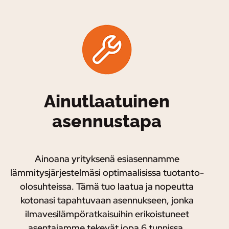
Ainutlaatuinen
asennustapa
Ainoana yrityksenä esiasennamme
lämmitysjärjestelmäsi optimaalisissa tuotanto-
olosuhteissa. Tämä tuo laatua ja nopeutta
kotonasi tapahtuvaan asennukseen, jonka
ilmavesilämpöratkaisuihin erikoistuneet
asentajamme tekevät jopa 6 tunnissa.