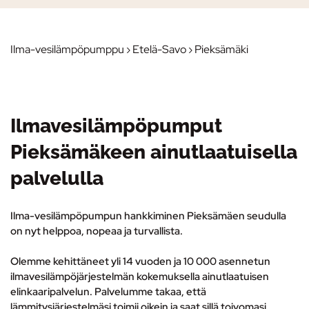
Ilma-vesilämpöpumppu
›
Etelä-Savo
› Pieksämäki
Ilmavesilämpöpumput
Pieksämäkeen ainutlaatuisella
palvelulla
Ilma-vesilämpöpumpun hankkiminen Pieksämäen seudulla
on nyt helppoa, nopeaa ja turvallista.
Olemme kehittäneet yli 14 vuoden ja 10 000 asennetun
ilmavesilämpöjärjestelmän kokemuksella ainutlaatuisen
elinkaaripalvelun.
Palvelumme takaa, että
lämmitysjärjestelmäsi toimii oikein ja saat sillä toivomasi