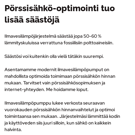
Pörssisähkö-optimointi tuo
lisää säästöjä
Ilmavesilämpöjärjestelmä säästää jopa 50-60 %
lämmityskuluissa verrattuna fossiilisiin polttoaineisiin.
Säästösi voi kuitenkin olla vielä tätäkin suurempi.
Asentamamme modernit ilmavesilämpöpumput on
mahdollista optimoida toimimaan pörssisähkön hinnan
mukaan. Tarvitset vain pörssisähkösopimuksen ja
internet-yhteyden. Me hoidamme loput.
Ilmavesilämpöpumppu lukee verkosta seuraavan
vuorokauden pörssisähkön hinnanvaihtelut ja optimoi
toimintaansa sen mukaan. Järjestelmäsi lämmittää kodin
ja käyttöveden siis juuri silloin, kun sähkö on kaikkein
halvinta.