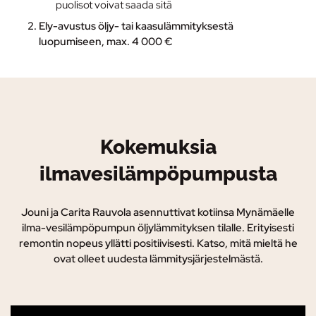
puolisot voivat saada sitä
Ely-avustus
öljy- tai kaasulämmityksestä
luopumiseen, max. 4 000 €
Kokemuksia
ilmavesilämpöpumpusta
Jouni ja Carita Rauvola asennuttivat kotiinsa Mynämäelle
ilma-vesilämpöpumpun öljylämmityksen tilalle. Erityisesti
remontin nopeus yllätti positiivisesti. Katso, mitä mieltä he
ovat olleet uudesta lämmitysjärjestelmästä.