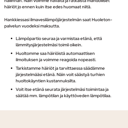
hallinnan. Näin voimme havaita ja ratkaista mahdolliset
häiriöt jo ennen kuin itse edes huomaat niitä.
Hankkiessasi ilmavesilämpöjärjestelmän saat Huoleton-
palvelun vuodeksi maksutta.
Lämpöpartio seuraa ja varmistaa etänä, että
lämmitysjärjestelmäsi toimii oikein.
Huoltomme saa häiriöistä automaattisen
ilmoituksen ja voimme reagoida nopeasti.
Tarkistamme häiriöt ja tarvittaessa säädämme
järjestelmääsi etänä. Näin voit säästyä turhien
huoltokäyntien kustannuksilta.
Voit itse etänä seurata järjestelmäsi toimintaa ja
säätää mm. lämpötilan ja käyttöveden lämpötilaa.