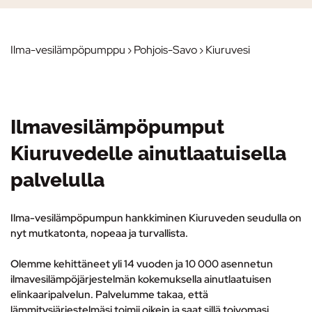
Ilma-vesilämpöpumppu
›
Pohjois-Savo
› Kiuruvesi
Ilmavesilämpöpumput
Kiuruvedelle ainutlaatuisella
palvelulla
Ilma-vesilämpöpumpun hankkiminen Kiuruveden seudulla on
nyt mutkatonta, nopeaa ja turvallista.
Olemme kehittäneet yli 14 vuoden ja 10 000 asennetun
ilmavesilämpöjärjestelmän kokemuksella ainutlaatuisen
elinkaaripalvelun.
Palvelumme takaa, että
lämmitysjärjestelmäsi toimii oikein ja saat sillä toivomasi