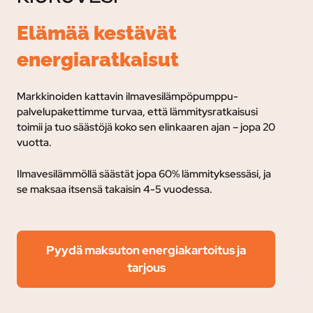
Elämää kestävät
energiaratkaisut
Markkinoiden kattavin ilmavesilämpöpumppu-
palvelupakettimme turvaa, e
ttä lämmitysratkaisusi
toimii ja tuo säästöjä koko sen elinkaaren ajan – jopa 20
vuotta.
Ilmavesilämmöllä säästät jopa 60% lämmityksessäsi, ja
se maksaa itsensä takaisin 4-5 vuodessa.
Pyydä maksuton energiakartoitus ja
tarjous