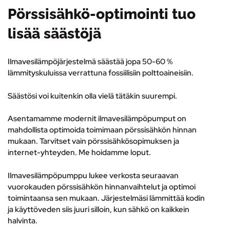
Pörssisähkö-optimointi tuo
lisää säästöjä
Ilmavesilämpöjärjestelmä säästää jopa 50-60 %
lämmityskuluissa verrattuna fossiilisiin polttoaineisiin.
Säästösi voi kuitenkin olla vielä tätäkin suurempi.
Asentamamme modernit ilmavesilämpöpumput on
mahdollista optimoida toimimaan pörssisähkön hinnan
mukaan. Tarvitset vain pörssisähkösopimuksen ja
internet-yhteyden. Me hoidamme loput.
Ilmavesilämpöpumppu lukee verkosta seuraavan
vuorokauden pörssisähkön hinnanvaihtelut ja optimoi
toimintaansa sen mukaan. Järjestelmäsi lämmittää kodin
ja käyttöveden siis juuri silloin, kun sähkö on kaikkein
halvinta.