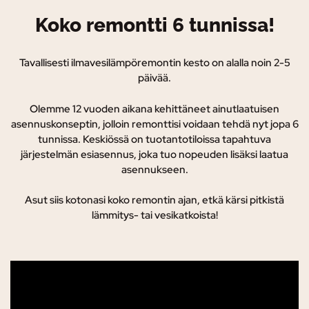
Koko remontti 6 tunnissa!
Tavallisesti ilmavesilämpöremontin kesto on alalla noin 2-5
päivää.
Olemme 12 vuoden aikana kehittäneet ainutlaatuisen
asennuskonseptin, jolloin remonttisi voidaan tehdä nyt jopa 6
tunnissa. K
eskiössä on tuotantotiloissa tapahtuva
järjestelmän esiasennus, joka tuo nopeuden lisäksi laatua
asennukseen.
Asut siis kotonasi koko remontin ajan, etkä kärsi pitkistä
lämmitys- tai vesikatkoista!