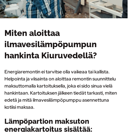
Miten aloittaa
ilmavesilämpöpumpun
hankinta Kiuruvedellä?
Energiaremontin ei tarvitse olla vaikeaa tai kallista.
Helpointa ja viisainta on
aloittaa remontin suunnittelu
maksuttomalla kartoituksella
, joka ei sido sinua vielä
hankintaan. Kartoituksen jälkeen tiedät tarkasti, miten
edetä ja mitä ilmavesilämpöpumppu asennettuna
kotiisi maksaa.
Lämpöpartion maksuton
energiakartoitus sisältää: