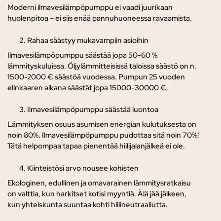
Moderni ilmavesilämpöpumppu ei vaadi juurikaan
huolenpitoa – ei siis enää pannuhuoneessa ravaamista.
Rahaa säästyy mukavampiin asioihin
Ilmavesilämpöpumppu säästää jopa 50-60 %
lämmityskuluissa. Öljylämmitteisissä taloissa säästö on n.
1500-2000 € säästöä vuodessa. Pumpun 25 vuoden
elinkaaren aikana säästät jopa 15000-30000 €.
Ilmavesilämpöpumppu säästää luontoa
Lämmityksen osuus asumisen energian kulutuksesta on
noin 80%. Ilmavesilämpöpumppu pudottaa sitä noin 70%!
Tätä helpompaa tapaa pienentää hiilijalanjälkeä ei ole.
Kiinteistösi arvo nousee kohisten
Ekologinen, edullinen ja omavarainen lämmitysratkaisu
on valttia, kun harkitset kotisi myyntiä. Älä jää jälkeen,
kun yhteiskunta suuntaa kohti hiilineutraaliutta.