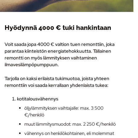
Hyödynnä 4000 € tuki hankintaan
Voit saada jopa 4000 € valtion tuen remonttiin, joka
parantaa kiinteistön energiatehokkuutta. Tällainen
remontti on myös lämmityksen vaihtaminen
ilmavesilämpöpumppuun
.
Tarjolla on kaksi erilaista tukimuotoa, joista yhteen
remonttiin voi saada kerrallaan yhdenlaista tukea:
kotitalousvähennys
öljylämmityksen vaihtajalle: max. 3 500
€/henkilö
muut lämmitysmuodot: max. 2 250 €/henkilö
vähennys on henkilökohtainen, eli molemmat