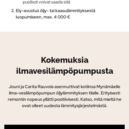
puolisot voivat saada sitä
Ely-avustus
öljy- tai kaasulämmityksestä
luopumiseen, max. 4 000 €
Kokemuksia
ilmavesilämpöpumpusta
Jouni ja Carita Rauvola asennuttivat kotiinsa Mynämäelle
ilma-vesilämpöpumpun öljylämmityksen tilalle. Erityisesti
remontin nopeus yllätti positiivisesti. Katso, mitä mieltä he
ovat olleet uudesta lämmitysjärjestelmästä.