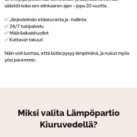
säästöt koko sen elinkaaren ajan – jopa 20 vuotta.
✅ Järjestelmän etäseuranta ja -hallinta
✅
24/7 tukipalvelu
✅ M
ääräaikaishuollot
✅ K
attavat takuut
Näin voit luottaa, että kotisi pysyy lämpimänä, ja nukut myös
yösi paremmin.
Miksi valita Lämpöpartio
Kiuruvedellä?