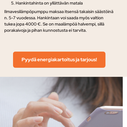
Hankintahinta on yllättävän matala
Ilmavesilämpöpumppu maksaa itsensä takaisin säästöinä
n. 5-7 vuodessa. Hankintaan voi saada myös valtion
tukea jopa 4000 €. Se on maalämpöä halvempi, sillä
porakaivoja ja pihan kunnostusta ei tarvita.
Pyydä energiakartoitus ja tarjous!