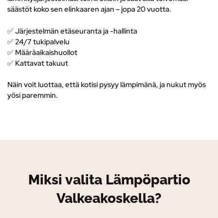
säästöt koko sen elinkaaren ajan – jopa 20 vuotta.
✅ Järjestelmän etäseuranta ja -hallinta
✅
24/7 tukipalvelu
✅ M
ääräaikaishuollot
✅ K
attavat takuut
Näin voit luottaa, että kotisi pysyy lämpimänä, ja nukut myös
yösi paremmin.
Miksi valita Lämpöpartio
Valkeakoskella?