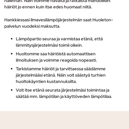
hallinnan. Näin voimme havaita ja ratkaista mahdolliset
häiriöt jo ennen kuin itse edes huomaat niitä.
Hankkiessasi ilmavesilämpöjärjestelmän saat Huoleton-
palvelun vuodeksi maksutta.
Lämpöpartio seuraa ja varmistaa etänä, että
lämmitysjärjestelmäsi toimii oikein.
Huoltomme saa häiriöistä automaattisen
ilmoituksen ja voimme reagoida nopeasti.
Tarkistamme häiriöt ja tarvittaessa säädämme
järjestelmääsi etänä. Näin voit säästyä turhien
huoltokäyntien kustannuksilta.
Voit itse etänä seurata järjestelmäsi toimintaa ja
säätää mm. lämpötilan ja käyttöveden lämpötilaa.