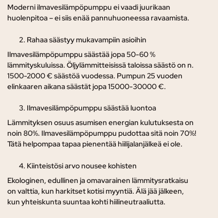
Moderni ilmavesilämpöpumppu ei vaadi juurikaan
huolenpitoa – ei siis enää pannuhuoneessa ravaamista.
Rahaa säästyy mukavampiin asioihin
Ilmavesilämpöpumppu säästää jopa 50-60 %
lämmityskuluissa. Öljylämmitteisissä taloissa säästö on n.
1500-2000 € säästöä vuodessa. Pumpun 25 vuoden
elinkaaren aikana säästät jopa 15000-30000 €.
Ilmavesilämpöpumppu säästää luontoa
Lämmityksen osuus asumisen energian kulutuksesta on
noin 80%. Ilmavesilämpöpumppu pudottaa sitä noin 70%!
Tätä helpompaa tapaa pienentää hiilijalanjälkeä ei ole.
Kiinteistösi arvo nousee kohisten
Ekologinen, edullinen ja omavarainen lämmitysratkaisu
on valttia, kun harkitset kotisi myyntiä. Älä jää jälkeen,
kun yhteiskunta suuntaa kohti hiilineutraaliutta.