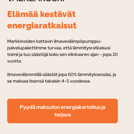
Elämää kestävät
energiaratkaisut
Markkinoiden kattavin ilmavesilämpöpumppu-
palvelupakettimme turvaa, e
ttä lämmitysratkaisusi
toimii ja tuo säästöjä koko sen elinkaaren ajan – jopa 20
vuotta.
Ilmavesilämmöllä säästät jopa 60% lämmityksessäsi, ja
se maksaa itsensä takaisin 4-5 vuodessa.
Pyydä maksuton energiakartoitus ja
tarjous