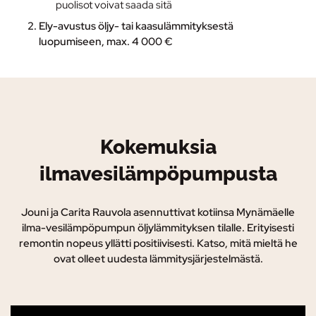
puolisot voivat saada sitä
Ely-avustus
öljy- tai kaasulämmityksestä
luopumiseen, max. 4 000 €
Kokemuksia
ilmavesilämpöpumpusta
Jouni ja Carita Rauvola asennuttivat kotiinsa Mynämäelle
ilma-vesilämpöpumpun öljylämmityksen tilalle. Erityisesti
remontin nopeus yllätti positiivisesti. Katso, mitä mieltä he
ovat olleet uudesta lämmitysjärjestelmästä.