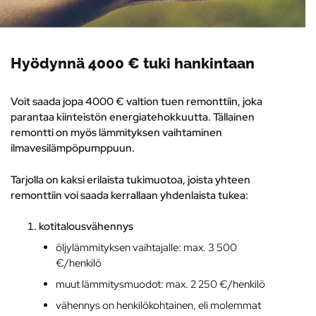
Hyödynnä 4000 € tuki hankintaan
Voit saada jopa 4000 € valtion tuen remonttiin, joka
parantaa kiinteistön energiatehokkuutta. Tällainen
remontti on myös lämmityksen vaihtaminen
ilmavesilämpöpumppuun
.
Tarjolla on kaksi erilaista tukimuotoa, joista yhteen
remonttiin voi saada kerrallaan yhdenlaista tukea:
kotitalousvähennys
öljylämmityksen vaihtajalle: max. 3 500
€/henkilö
muut lämmitysmuodot: max. 2 250 €/henkilö
vähennys on henkilökohtainen, eli molemmat