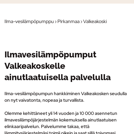
Ilma-vesilämpöpumppu
›
Pirkanmaa
› Valkeakoski
Ilmavesilämpöpumput
Valkeakoskelle
ainutlaatuisella palvelulla
Ilma-vesilämpöpumpun hankkiminen Valkeakosken seudulla
on nyt vaivatonta, nopeaa ja turvallista.
Olemme kehittäneet yli 14 vuoden ja 10 000 asennetun
ilmavesilämpöjärjestelmän kokemuksella ainutlaatuisen
elinkaaripalvelun.
Palvelumme takaa, että
lämmitysjärjestelmäsi toimii oikein ja saat sillä toivomasi