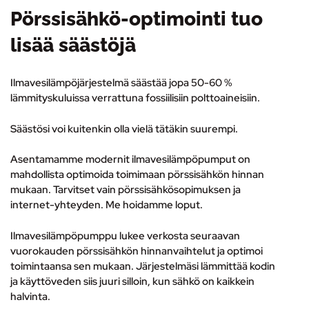
Pörssisähkö-optimointi tuo
lisää säästöjä
Ilmavesilämpöjärjestelmä säästää jopa 50-60 %
lämmityskuluissa verrattuna fossiilisiin polttoaineisiin.
Säästösi voi kuitenkin olla vielä tätäkin suurempi.
Asentamamme modernit ilmavesilämpöpumput on
mahdollista optimoida toimimaan pörssisähkön hinnan
mukaan. Tarvitset vain pörssisähkösopimuksen ja
internet-yhteyden. Me hoidamme loput.
Ilmavesilämpöpumppu lukee verkosta seuraavan
vuorokauden pörssisähkön hinnanvaihtelut ja optimoi
toimintaansa sen mukaan. Järjestelmäsi lämmittää kodin
ja käyttöveden siis juuri silloin, kun sähkö on kaikkein
halvinta.