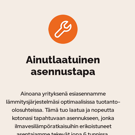
Ainutlaatuinen
asennustapa
Ainoana yrityksenä esiasennamme
lämmitysjärjestelmäsi optimaalisissa tuotanto-
olosuhteissa. Tämä tuo laatua ja nopeutta
kotonasi tapahtuvaan asennukseen, jonka
ilmavesilämpöratkaisuihin erikoistuneet
asentajamme tekevät jopa 6 tunnissa.