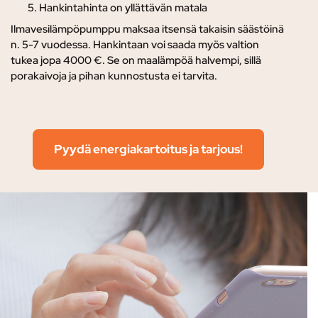
Hankintahinta on yllättävän matala
Ilmavesilämpöpumppu maksaa itsensä takaisin säästöinä
n. 5-7 vuodessa. Hankintaan voi saada myös valtion
tukea jopa 4000 €. Se on maalämpöä halvempi, sillä
porakaivoja ja pihan kunnostusta ei tarvita.
Pyydä energiakartoitus ja tarjous!