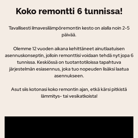
Koko remontti 6 tunnissa!
Tavallisesti ilmavesilämpöremontin kesto on alalla noin 2-5
päivää.
Olemme 12 vuoden aikana kehittäneet ainutlaatuisen
asennuskonseptin, jolloin remonttisi voidaan tehdä nyt jopa 6
tunnissa. K
eskiössä on tuotantotiloissa tapahtuva
järjestelmän esiasennus, joka tuo nopeuden lisäksi laatua
asennukseen.
Asut siis kotonasi koko remontin ajan, etkä kärsi pitkistä
lämmitys- tai vesikatkoista!