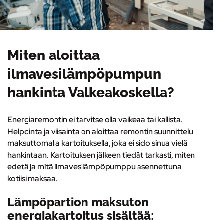
Miten aloittaa
ilmavesilämpöpumpun
hankinta Valkeakoskella?
Energiaremontin ei tarvitse olla vaikeaa tai kallista.
Helpointa ja viisainta on
aloittaa remontin suunnittelu
maksuttomalla kartoituksella
, joka ei sido sinua vielä
hankintaan. Kartoituksen jälkeen tiedät tarkasti, miten
edetä ja mitä ilmavesilämpöpumppu asennettuna
kotiisi maksaa.
Lämpöpartion maksuton
energiakartoitus sisältää: