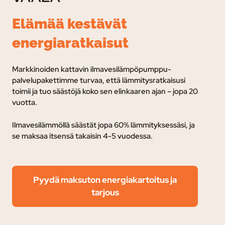
Elämää kestävät
energiaratkaisut
Markkinoiden kattavin ilmavesilämpöpumppu-
palvelupakettimme turvaa, e
ttä lämmitysratkaisusi
toimii ja tuo säästöjä koko sen elinkaaren ajan – jopa 20
vuotta.
Ilmavesilämmöllä säästät jopa 60% lämmityksessäsi, ja
se maksaa itsensä takaisin 4-5 vuodessa.
Pyydä maksuton energiakartoitus ja
tarjous