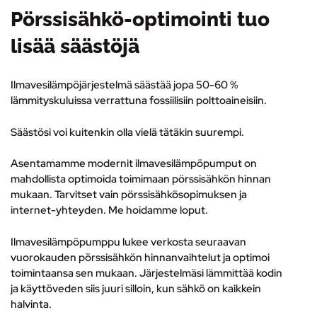
Pörssisähkö-optimointi tuo
lisää säästöjä
Ilmavesilämpöjärjestelmä säästää jopa 50-60 %
lämmityskuluissa verrattuna fossiilisiin polttoaineisiin.
Säästösi voi kuitenkin olla vielä tätäkin suurempi.
Asentamamme modernit ilmavesilämpöpumput on
mahdollista optimoida toimimaan pörssisähkön hinnan
mukaan. Tarvitset vain pörssisähkösopimuksen ja
internet-yhteyden. Me hoidamme loput.
Ilmavesilämpöpumppu lukee verkosta seuraavan
vuorokauden pörssisähkön hinnanvaihtelut ja optimoi
toimintaansa sen mukaan. Järjestelmäsi lämmittää kodin
ja käyttöveden siis juuri silloin, kun sähkö on kaikkein
halvinta.