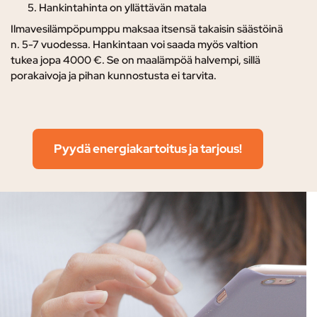
Hankintahinta on yllättävän matala
Ilmavesilämpöpumppu maksaa itsensä takaisin säästöinä
n. 5-7 vuodessa. Hankintaan voi saada myös valtion
tukea jopa 4000 €. Se on maalämpöä halvempi, sillä
porakaivoja ja pihan kunnostusta ei tarvita.
Pyydä energiakartoitus ja tarjous!