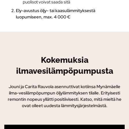
puolisot voivat saada sitä
Ely-avustus
öljy- tai kaasulämmityksestä
luopumiseen, max. 4 000 €
Kokemuksia
ilmavesilämpöpumpusta
Jouni ja Carita Rauvola asennuttivat kotiinsa Mynämäelle
ilma-vesilämpöpumpun öljylämmityksen tilalle. Erityisesti
remontin nopeus yllätti positiivisesti. Katso, mitä mieltä he
ovat olleet uudesta lämmitysjärjestelmästä.