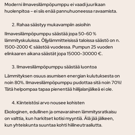
Moderni ilmavesilämpöpumppu ei vaadi juurikaan
huolenpitoa – ei siis enää pannuhuoneessa ravaamista.
Rahaa säästyy mukavampiin asioihin
Ilmavesilämpöpumppu säästää jopa 50-60 %
lämmityskuluissa. Öljylämmitteisissä taloissa säästö on n.
1500-2000 € säästöä vuodessa. Pumpun 25 vuoden
elinkaaren aikana säästät jopa 15000-30000 €.
Ilmavesilämpöpumppu säästää luontoa
Lämmityksen osuus asumisen energian kulutuksesta on
noin 80%. Ilmavesilämpöpumppu pudottaa sitä noin 70%!
Tätä helpompaa tapaa pienentää hiilijalanjälkeä ei ole.
Kiinteistösi arvo nousee kohisten
Ekologinen, edullinen ja omavarainen lämmitysratkaisu
on valttia, kun harkitset kotisi myyntiä. Älä jää jälkeen,
kun yhteiskunta suuntaa kohti hiilineutraaliutta.