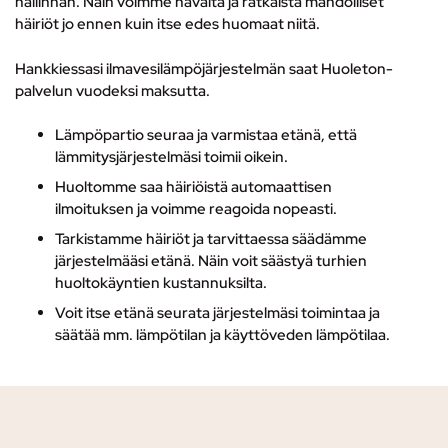
hallinnan. Näin voimme havaita ja ratkaista mahdolliset
häiriöt jo ennen kuin itse edes huomaat niitä.
Hankkiessasi ilmavesilämpöjärjestelmän saat Huoleton-
palvelun vuodeksi maksutta.
Lämpöpartio seuraa ja varmistaa etänä, että
lämmitysjärjestelmäsi toimii oikein.
Huoltomme saa häiriöistä automaattisen
ilmoituksen ja voimme reagoida nopeasti.
Tarkistamme häiriöt ja tarvittaessa säädämme
järjestelmääsi etänä. Näin voit säästyä turhien
huoltokäyntien kustannuksilta.
Voit itse etänä seurata järjestelmäsi toimintaa ja
säätää mm. lämpötilan ja käyttöveden lämpötilaa.