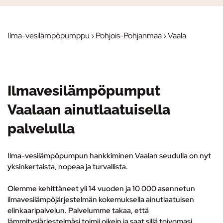
Ilma-vesilämpöpumppu
›
Pohjois-Pohjanmaa
› Vaala
Ilmavesilämpöpumput
Vaalaan ainutlaatuisella
palvelulla
Ilma-vesilämpöpumpun hankkiminen Vaalan seudulla on nyt
yksinkertaista, nopeaa ja turvallista.
Olemme kehittäneet yli 14 vuoden ja 10 000 asennetun
ilmavesilämpöjärjestelmän kokemuksella ainutlaatuisen
elinkaaripalvelun.
Palvelumme takaa, että
lämmitysjärjestelmäsi toimii oikein ja saat sillä toivomasi