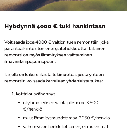
Hyödynnä 4000 € tuki hankintaan
Voit saada jopa 4000 € valtion tuen remonttiin, joka
parantaa kiinteistön energiatehokkuutta. Tällainen
remontti on myös lämmityksen vaihtaminen
ilmavesilämpöpumppuun
.
Tarjolla on kaksi erilaista tukimuotoa, joista yhteen
remonttiin voi saada kerrallaan yhdenlaista tukea:
kotitalousvähennys
öljylämmityksen vaihtajalle: max. 3 500
€/henkilö
muut lämmitysmuodot: max. 2 250 €/henkilö
vähennys on henkilökohtainen, eli molemmat