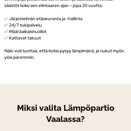
säästöt koko sen elinkaaren ajan – jopa 20 vuotta.
✅ Järjestelmän etäseuranta ja -hallinta
✅
24/7 tukipalvelu
✅ M
ääräaikaishuollot
✅ K
attavat takuut
Näin voit luottaa, että kotisi pysyy lämpimänä, ja nukut myös
yösi paremmin.
Miksi valita Lämpöpartio
Vaalassa?