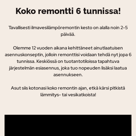
Koko remontti 6 tunnissa!
Tavallisesti ilmavesilämpöremontin kesto on alalla noin 2-5
päivää.
Olemme 12 vuoden aikana kehittäneet ainutlaatuisen
asennuskonseptin, jolloin remonttisi voidaan tehdä nyt jopa 6
tunnissa. K
eskiössä on tuotantotiloissa tapahtuva
järjestelmän esiasennus, joka tuo nopeuden lisäksi laatua
asennukseen.
Asut siis kotonasi koko remontin ajan, etkä kärsi pitkistä
lämmitys- tai vesikatkoista!