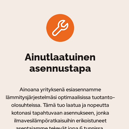
Ainutlaatuinen
asennustapa
Ainoana yrityksenä esiasennamme
lämmitysjärjestelmäsi optimaalisissa tuotanto-
olosuhteissa. Tämä tuo laatua ja nopeutta
kotonasi tapahtuvaan asennukseen, jonka
ilmavesilämpöratkaisuihin erikoistuneet
asentajamme tekevät jopa 6 tunnissa.