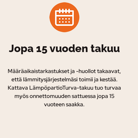
Jopa 15 vuoden takuu
Määräaikaistarkastukset ja -huollot takaavat,
että lämmitysjärjestelmäsi toimii ja kestää.
Kattava LämpöpartioTurva-takuu tuo turvaa
myös onnettomuuden sattuessa jopa 15
vuoteen saakka.