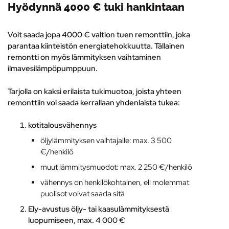
Hyödynnä 4000 € tuki hankintaan
Voit saada jopa 4000 € valtion tuen remonttiin, joka
parantaa kiinteistön energiatehokkuutta. Tällainen
remontti on myös lämmityksen vaihtaminen
ilmavesilämpöpumppuun
.
Tarjolla on kaksi erilaista tukimuotoa, joista yhteen
remonttiin voi saada kerrallaan yhdenlaista tukea:
kotitalousvähennys
öljylämmityksen vaihtajalle: max. 3 500
€/henkilö
muut lämmitysmuodot: max. 2 250 €/henkilö
vähennys on henkilökohtainen, eli molemmat
puolisot voivat saada sitä
Ely-avustus
öljy- tai kaasulämmityksestä
luopumiseen, max. 4 000 €