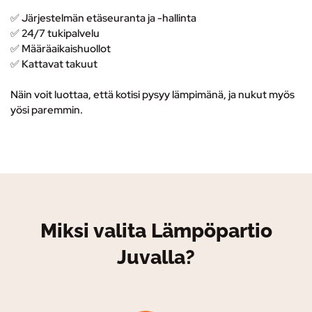
✅ Järjestelmän etäseuranta ja -hallinta
✅
24/7 tukipalvelu
✅ M
ääräaikaishuollot
✅ K
attavat takuut
Näin voit luottaa, että kotisi pysyy lämpimänä, ja nukut myös
yösi paremmin.
Miksi valita Lämpöpartio
Juvalla?