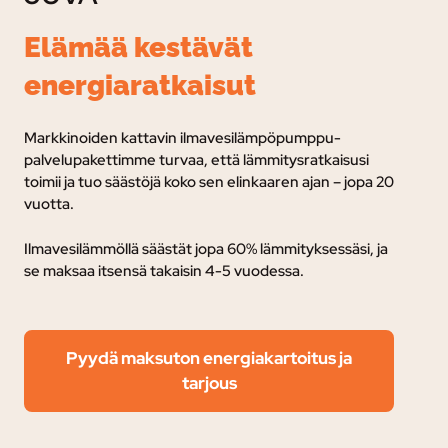
Elämää kestävät
energiaratkaisut
Markkinoiden kattavin ilmavesilämpöpumppu-
palvelupakettimme turvaa, e
ttä lämmitysratkaisusi
toimii ja tuo säästöjä koko sen elinkaaren ajan – jopa 20
vuotta.
Ilmavesilämmöllä säästät jopa 60% lämmityksessäsi, ja
se maksaa itsensä takaisin 4-5 vuodessa.
Pyydä maksuton energiakartoitus ja
tarjous