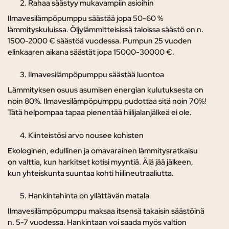
Rahaa säästyy mukavampiin asioihin
Ilmavesilämpöpumppu säästää jopa 50-60 %
lämmityskuluissa. Öljylämmitteisissä taloissa säästö on n.
1500-2000 € säästöä vuodessa. Pumpun 25 vuoden
elinkaaren aikana säästät jopa 15000-30000 €.
Ilmavesilämpöpumppu säästää luontoa
Lämmityksen osuus asumisen energian kulutuksesta on
noin 80%. Ilmavesilämpöpumppu pudottaa sitä noin 70%!
Tätä helpompaa tapaa pienentää hiilijalanjälkeä ei ole.
Kiinteistösi arvo nousee kohisten
Ekologinen, edullinen ja omavarainen lämmitysratkaisu
on valttia, kun harkitset kotisi myyntiä. Älä jää jälkeen,
kun yhteiskunta suuntaa kohti hiilineutraaliutta.
Hankintahinta on yllättävän matala
Ilmavesilämpöpumppu maksaa itsensä takaisin säästöinä
n. 5-7 vuodessa. Hankintaan voi saada myös valtion