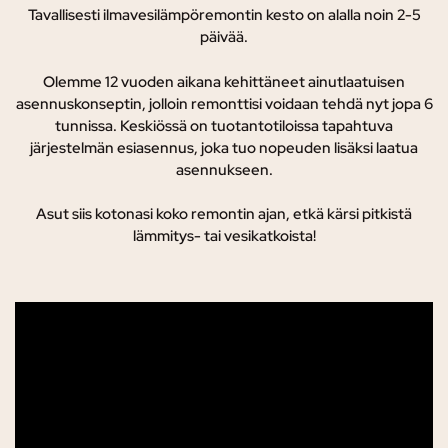
Tavallisesti ilmavesilämpöremontin kesto on alalla noin 2-5
päivää.
Olemme 12 vuoden aikana kehittäneet ainutlaatuisen
asennuskonseptin, jolloin remonttisi voidaan tehdä nyt jopa 6
tunnissa. K
eskiössä on tuotantotiloissa tapahtuva
järjestelmän esiasennus, joka tuo nopeuden lisäksi laatua
asennukseen.
Asut siis kotonasi koko remontin ajan, etkä kärsi pitkistä
lämmitys- tai vesikatkoista!