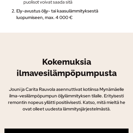
puolisot voivat saada sitä
Ely-avustus
öljy- tai kaasulämmityksestä
luopumiseen, max. 4 000 €
Kokemuksia
ilmavesilämpöpumpusta
Jouni ja Carita Rauvola asennuttivat kotiinsa Mynämäelle
ilma-vesilämpöpumpun öljylämmityksen tilalle. Erityisesti
remontin nopeus yllätti positiivisesti. Katso, mitä mieltä he
ovat olleet uudesta lämmitysjärjestelmästä.