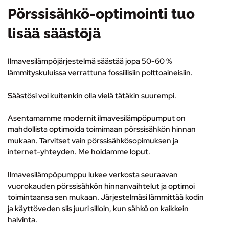
Pörssisähkö-optimointi tuo
lisää säästöjä
Ilmavesilämpöjärjestelmä säästää jopa 50-60 %
lämmityskuluissa verrattuna fossiilisiin polttoaineisiin.
Säästösi voi kuitenkin olla vielä tätäkin suurempi.
Asentamamme modernit ilmavesilämpöpumput on
mahdollista optimoida toimimaan pörssisähkön hinnan
mukaan. Tarvitset vain pörssisähkösopimuksen ja
internet-yhteyden. Me hoidamme loput.
Ilmavesilämpöpumppu lukee verkosta seuraavan
vuorokauden pörssisähkön hinnanvaihtelut ja optimoi
toimintaansa sen mukaan. Järjestelmäsi lämmittää kodin
ja käyttöveden siis juuri silloin, kun sähkö on kaikkein
halvinta.