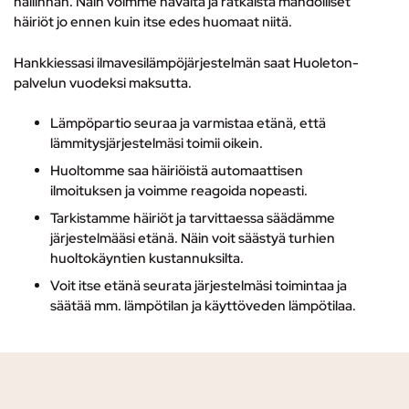
hallinnan. Näin voimme havaita ja ratkaista mahdolliset
häiriöt jo ennen kuin itse edes huomaat niitä.
Hankkiessasi ilmavesilämpöjärjestelmän saat Huoleton-
palvelun vuodeksi maksutta.
Lämpöpartio seuraa ja varmistaa etänä, että
lämmitysjärjestelmäsi toimii oikein.
Huoltomme saa häiriöistä automaattisen
ilmoituksen ja voimme reagoida nopeasti.
Tarkistamme häiriöt ja tarvittaessa säädämme
järjestelmääsi etänä. Näin voit säästyä turhien
huoltokäyntien kustannuksilta.
Voit itse etänä seurata järjestelmäsi toimintaa ja
säätää mm. lämpötilan ja käyttöveden lämpötilaa.