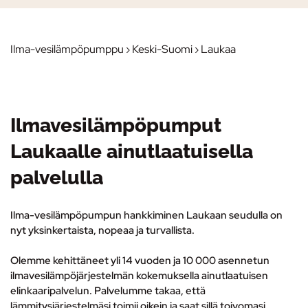
Ilma-vesilämpöpumppu
›
Keski-Suomi
› Laukaa
Ilmavesilämpöpumput
Laukaalle ainutlaatuisella
palvelulla
Ilma-vesilämpöpumpun hankkiminen Laukaan seudulla on
nyt yksinkertaista, nopeaa ja turvallista.
Olemme kehittäneet yli 14 vuoden ja 10 000 asennetun
ilmavesilämpöjärjestelmän kokemuksella ainutlaatuisen
elinkaaripalvelun.
Palvelumme takaa, että
lämmitysjärjestelmäsi toimii oikein ja saat sillä toivomasi