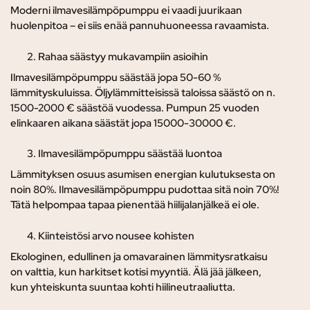
Moderni ilmavesilämpöpumppu ei vaadi juurikaan
huolenpitoa – ei siis enää pannuhuoneessa ravaamista.
Rahaa säästyy mukavampiin asioihin
Ilmavesilämpöpumppu säästää jopa 50-60 %
lämmityskuluissa. Öljylämmitteisissä taloissa säästö on n.
1500-2000 € säästöä vuodessa. Pumpun 25 vuoden
elinkaaren aikana säästät jopa 15000-30000 €.
Ilmavesilämpöpumppu säästää luontoa
Lämmityksen osuus asumisen energian kulutuksesta on
noin 80%. Ilmavesilämpöpumppu pudottaa sitä noin 70%!
Tätä helpompaa tapaa pienentää hiilijalanjälkeä ei ole.
Kiinteistösi arvo nousee kohisten
Ekologinen, edullinen ja omavarainen lämmitysratkaisu
on valttia, kun harkitset kotisi myyntiä. Älä jää jälkeen,
kun yhteiskunta suuntaa kohti hiilineutraaliutta.