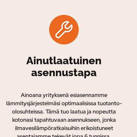
Ainutlaatuinen
asennustapa
Ainoana yrityksenä esiasennamme
lämmitysjärjestelmäsi optimaalisissa tuotanto-
olosuhteissa. Tämä tuo laatua ja nopeutta
kotonasi tapahtuvaan asennukseen, jonka
ilmavesilämpöratkaisuihin erikoistuneet
asentajamme tekevät jopa 6 tunnissa.