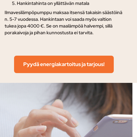
Hankintahinta on yllättävän matala
Ilmavesilämpöpumppu maksaa itsensä takaisin säästöinä
n. 5-7 vuodessa. Hankintaan voi saada myös valtion
tukea jopa 4000 €. Se on maalämpöä halvempi, sillä
porakaivoja ja pihan kunnostusta ei tarvita.
Pyydä energiakartoitus ja tarjous!