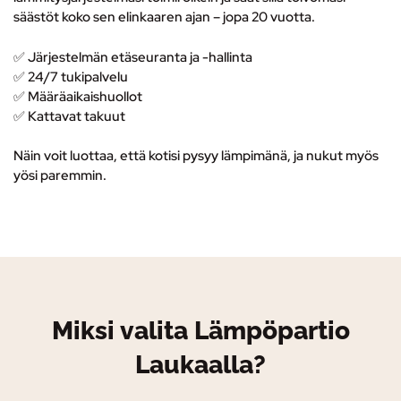
säästöt koko sen elinkaaren ajan – jopa 20 vuotta.
✅ Järjestelmän etäseuranta ja -hallinta
✅
24/7 tukipalvelu
✅ M
ääräaikaishuollot
✅ K
attavat takuut
Näin voit luottaa, että kotisi pysyy lämpimänä, ja nukut myös
yösi paremmin.
Miksi valita Lämpöpartio
Laukaalla?