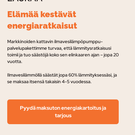
Elämää kestävät
energiaratkaisut
Markkinoiden kattavin ilmavesilämpöpumppu-
palvelupakettimme turvaa, e
ttä lämmitysratkaisusi
toimii ja tuo säästöjä koko sen elinkaaren ajan – jopa 20
vuotta.
Ilmavesilämmöllä säästät jopa 60% lämmityksessäsi, ja
se maksaa itsensä takaisin 4-5 vuodessa.
Pyydä maksuton energiakartoitus ja
tarjous