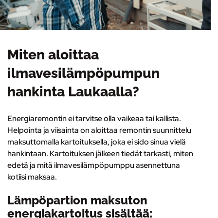
Miten aloittaa
ilmavesilämpöpumpun
hankinta Laukaalla?
Energiaremontin ei tarvitse olla vaikeaa tai kallista.
Helpointa ja viisainta on
aloittaa remontin suunnittelu
maksuttomalla kartoituksella
, joka ei sido sinua vielä
hankintaan. Kartoituksen jälkeen tiedät tarkasti, miten
edetä ja mitä ilmavesilämpöpumppu asennettuna
kotiisi maksaa.
Lämpöpartion maksuton
energiakartoitus sisältää: