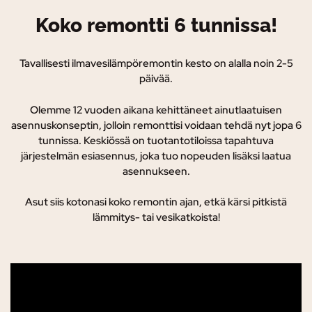
Koko remontti 6 tunnissa!
Tavallisesti ilmavesilämpöremontin kesto on alalla noin 2-5
päivää.
Olemme 12 vuoden aikana kehittäneet ainutlaatuisen
asennuskonseptin, jolloin remonttisi voidaan tehdä nyt jopa 6
tunnissa. K
eskiössä on tuotantotiloissa tapahtuva
järjestelmän esiasennus, joka tuo nopeuden lisäksi laatua
asennukseen.
Asut siis kotonasi koko remontin ajan, etkä kärsi pitkistä
lämmitys- tai vesikatkoista!