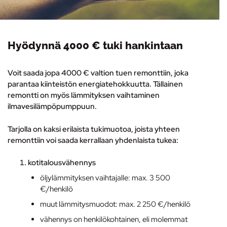
Hyödynnä 4000 € tuki hankintaan
Voit saada jopa 4000 € valtion tuen remonttiin, joka
parantaa kiinteistön energiatehokkuutta. Tällainen
remontti on myös lämmityksen vaihtaminen
ilmavesilämpöpumppuun
.
Tarjolla on kaksi erilaista tukimuotoa, joista yhteen
remonttiin voi saada kerrallaan yhdenlaista tukea:
kotitalousvähennys
öljylämmityksen vaihtajalle: max. 3 500
€/henkilö
muut lämmitysmuodot: max. 2 250 €/henkilö
vähennys on henkilökohtainen, eli molemmat