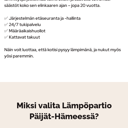
säästöt koko sen elinkaaren ajan – jopa 20 vuotta.
✅ Järjestelmän etäseuranta ja -hallinta
✅
24/7 tukipalvelu
✅ M
ääräaikaishuollot
✅ K
attavat takuut
Näin voit luottaa, että kotisi pysyy lämpimänä, ja nukut myös
yösi paremmin.
Miksi valita Lämpöpartio
Päijät-Hämeessä?