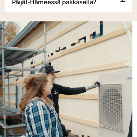
Päijät-Hämeessä pakkasella?