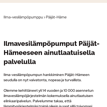
Ilma-vesilämpöpumppu
› Päijät-Häme
Ilmavesilämpöpumput Päijät-
Hämeeseen ainutlaatuisella
palvelulla
Ilma-vesilämpöpumpun hankkiminen Päijät-Hämeen
seudulla on nyt vaivatonta, nopeaa ja turvallista.
Olemme kehittäneet yli 14 vuoden ja 10 000 asennetun
ilmavesilämpöjärjestelmän kokemuksella ainutlaatuisen
elinkaaripalvelun.
Palvelumme takaa, että
lämmitysjärjestelmäsi toimii oikein ja saat sillä toivomasi