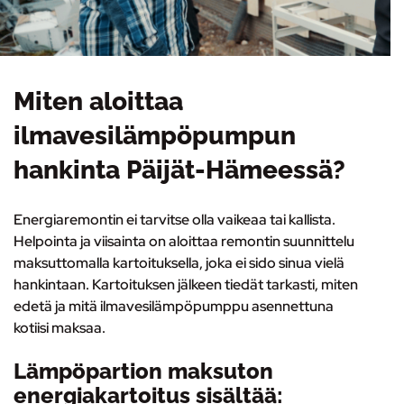
Miten aloittaa
ilmavesilämpöpumpun
hankinta Päijät-Hämeessä?
Energiaremontin ei tarvitse olla vaikeaa tai kallista.
Helpointa ja viisainta on
aloittaa remontin suunnittelu
maksuttomalla kartoituksella
, joka ei sido sinua vielä
hankintaan. Kartoituksen jälkeen tiedät tarkasti, miten
edetä ja mitä ilmavesilämpöpumppu asennettuna
kotiisi maksaa.
Lämpöpartion maksuton
energiakartoitus sisältää: