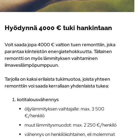
Hyödynnä 4000 € tuki hankintaan
Voit saada jopa 4000 € valtion tuen remonttiin, joka
parantaa kiinteistön energiatehokkuutta. Tällainen
remontti on myös lämmityksen vaihtaminen
ilmavesilämpöpumppuun
.
Tarjolla on kaksi erilaista tukimuotoa, joista yhteen
remonttiin voi saada kerrallaan yhdenlaista tukea:
kotitalousvähennys
öljylämmityksen vaihtajalle: max. 3 500
€/henkilö
muut lämmitysmuodot: max. 2 250 €/henkilö
vähennys on henkilökohtainen, eli molemmat