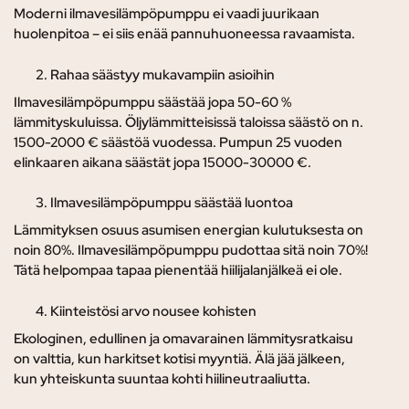
Moderni ilmavesilämpöpumppu ei vaadi juurikaan
huolenpitoa – ei siis enää pannuhuoneessa ravaamista.
Rahaa säästyy mukavampiin asioihin
Ilmavesilämpöpumppu säästää jopa 50-60 %
lämmityskuluissa. Öljylämmitteisissä taloissa säästö on n.
1500-2000 € säästöä vuodessa. Pumpun 25 vuoden
elinkaaren aikana säästät jopa 15000-30000 €.
Ilmavesilämpöpumppu säästää luontoa
Lämmityksen osuus asumisen energian kulutuksesta on
noin 80%. Ilmavesilämpöpumppu pudottaa sitä noin 70%!
Tätä helpompaa tapaa pienentää hiilijalanjälkeä ei ole.
Kiinteistösi arvo nousee kohisten
Ekologinen, edullinen ja omavarainen lämmitysratkaisu
on valttia, kun harkitset kotisi myyntiä. Älä jää jälkeen,
kun yhteiskunta suuntaa kohti hiilineutraaliutta.