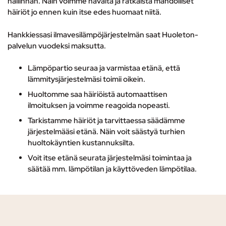
hallinnan. Näin voimme havaita ja ratkaista mahdolliset
häiriöt jo ennen kuin itse edes huomaat niitä.
Hankkiessasi ilmavesilämpöjärjestelmän saat Huoleton-
palvelun vuodeksi maksutta.
Lämpöpartio seuraa ja varmistaa etänä, että
lämmitysjärjestelmäsi toimii oikein.
Huoltomme saa häiriöistä automaattisen
ilmoituksen ja voimme reagoida nopeasti.
Tarkistamme häiriöt ja tarvittaessa säädämme
järjestelmääsi etänä. Näin voit säästyä turhien
huoltokäyntien kustannuksilta.
Voit itse etänä seurata järjestelmäsi toimintaa ja
säätää mm. lämpötilan ja käyttöveden lämpötilaa.