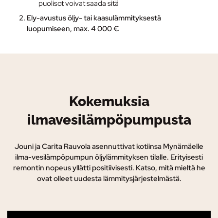
puolisot voivat saada sitä
Ely-avustus
öljy- tai kaasulämmityksestä
luopumiseen, max. 4 000 €
Kokemuksia
ilmavesilämpöpumpusta
Jouni ja Carita Rauvola asennuttivat kotiinsa Mynämäelle
ilma-vesilämpöpumpun öljylämmityksen tilalle. Erityisesti
remontin nopeus yllätti positiivisesti. Katso, mitä mieltä he
ovat olleet uudesta lämmitysjärjestelmästä.