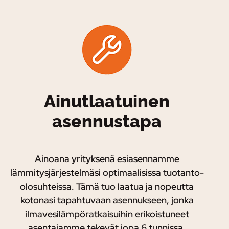
Ainutlaatuinen
asennustapa
Ainoana yrityksenä esiasennamme
lämmitysjärjestelmäsi optimaalisissa tuotanto-
olosuhteissa. Tämä tuo laatua ja nopeutta
kotonasi tapahtuvaan asennukseen, jonka
ilmavesilämpöratkaisuihin erikoistuneet
asentajamme tekevät jopa 6 tunnissa.