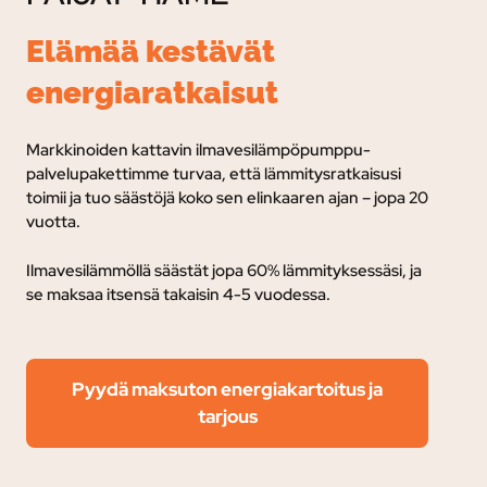
Elämää kestävät
energiaratkaisut
Markkinoiden kattavin ilmavesilämpöpumppu-
palvelupakettimme turvaa, e
ttä lämmitysratkaisusi
toimii ja tuo säästöjä koko sen elinkaaren ajan – jopa 20
vuotta.
Ilmavesilämmöllä säästät jopa 60% lämmityksessäsi, ja
se maksaa itsensä takaisin 4-5 vuodessa.
Pyydä maksuton energiakartoitus ja
tarjous