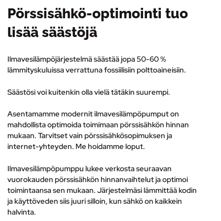
Pörssisähkö-optimointi tuo
lisää säästöjä
Ilmavesilämpöjärjestelmä säästää jopa 50-60 %
lämmityskuluissa verrattuna fossiilisiin polttoaineisiin.
Säästösi voi kuitenkin olla vielä tätäkin suurempi.
Asentamamme modernit ilmavesilämpöpumput on
mahdollista optimoida toimimaan pörssisähkön hinnan
mukaan. Tarvitset vain pörssisähkösopimuksen ja
internet-yhteyden. Me hoidamme loput.
Ilmavesilämpöpumppu lukee verkosta seuraavan
vuorokauden pörssisähkön hinnanvaihtelut ja optimoi
toimintaansa sen mukaan. Järjestelmäsi lämmittää kodin
ja käyttöveden siis juuri silloin, kun sähkö on kaikkein
halvinta.