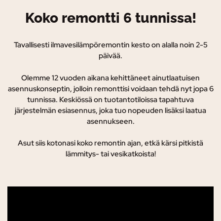
Koko remontti 6 tunnissa!
Tavallisesti ilmavesilämpöremontin kesto on alalla noin 2-5
päivää.
Olemme 12 vuoden aikana kehittäneet ainutlaatuisen
asennuskonseptin, jolloin remonttisi voidaan tehdä nyt jopa 6
tunnissa. K
eskiössä on tuotantotiloissa tapahtuva
järjestelmän esiasennus, joka tuo nopeuden lisäksi laatua
asennukseen.
Asut siis kotonasi koko remontin ajan, etkä kärsi pitkistä
lämmitys- tai vesikatkoista!