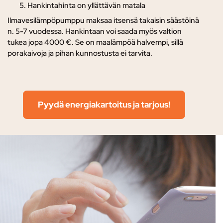
Hankintahinta on yllättävän matala
Ilmavesilämpöpumppu maksaa itsensä takaisin säästöinä
n. 5-7 vuodessa. Hankintaan voi saada myös valtion
tukea jopa 4000 €. Se on maalämpöä halvempi, sillä
porakaivoja ja pihan kunnostusta ei tarvita.
Pyydä energiakartoitus ja tarjous!