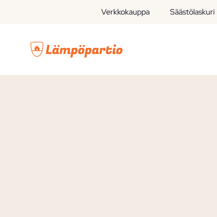
Skip
Verkkokauppa
Säästölaskuri
to
content